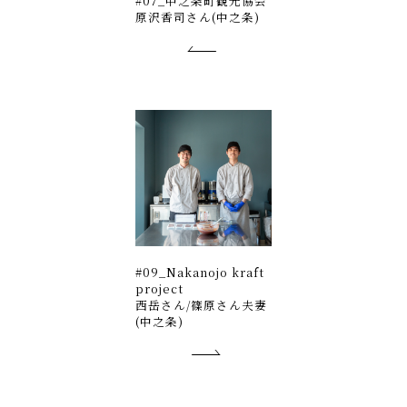
#07_中之条町観光協会
原沢香司さん(中之条)
#09_Nakanojo kraft
project
西岳さん/篠原さん夫妻
(中之条)