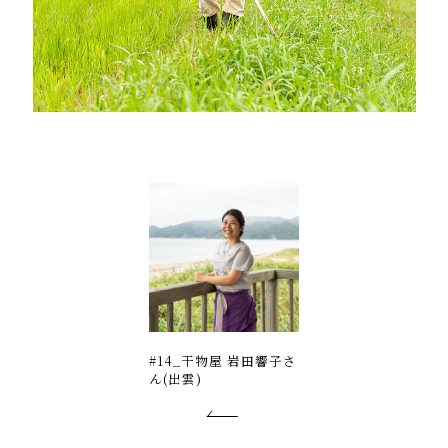
#14_干物屋 岩田響子さ
ん(出雲)