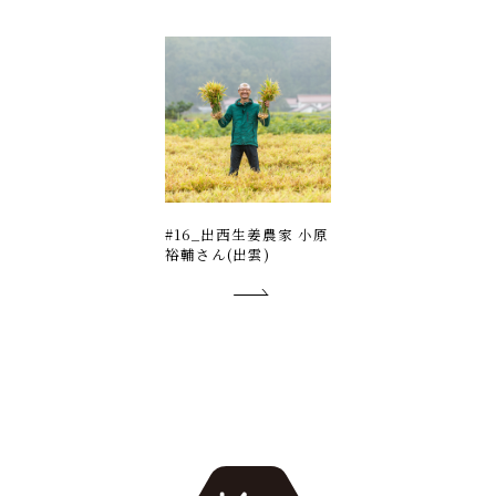
#16_出西生姜農家 小原
裕輔さん(出雲)