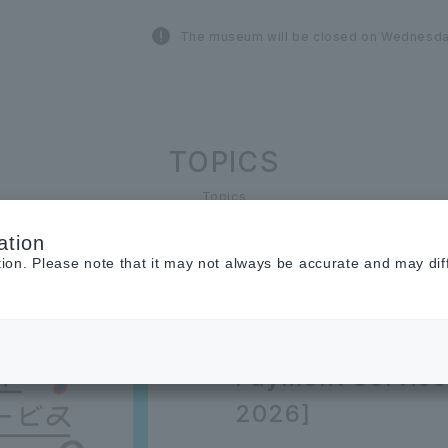
The museum will be closed on Wednesda
TOPICS
Topics
ation
tion. Please note that it may not always be accurate and may dif
2025.11.20
INFORMATION
Information on
Payment Service 
2026]