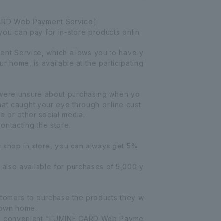
CARD Web Payment Service]
ou can pay for in-store products onlin
t Service, which allows you to have y
r home, is available at the participating
 were unsure about purchasing when yo
 that caught your eye through online cust
e or other social media.
ontacting the store.
ou shop in store, you can always get 5%
 also available for purchases of 5,000 y
stomers to purchase the products they w
r own home.
he convenient "LUMINE CARD Web Payme