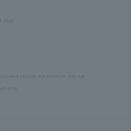
-3558
1
 excluded periods and products, may var
ach shop.