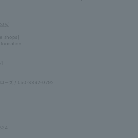
pay/
le shops]
nformation
1
ズ / 050-8892-0792
834