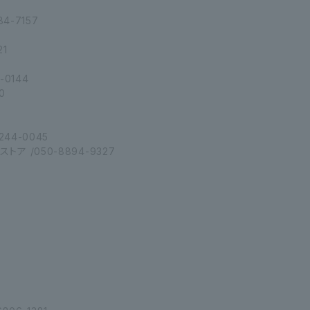
4-7157
21
-0144
0
44-0045
 /050-8894-9327