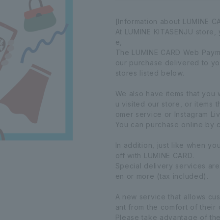
[Information about LUMINE 
At LUMINE KITASENJU store, y
e,
The LUMINE CARD Web Paymen
our purchase delivered to you
stores listed below.
We also have items that you
u visited our store, or items
omer service or Instagram Liv
You can purchase online by c
In addition, just like when y
off with LUMINE CARD.
Special delivery services are
en or more (tax included).
A new service that allows cu
ant from the comfort of thei
Please take advantage of t