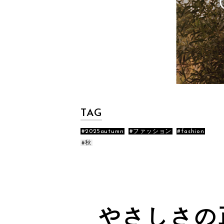
TAG
2025autumn
ファッション
fashion
秋
やさしさの