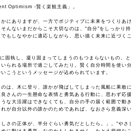
ent Optimism -賢く楽観主義」。
なかにありますが、一方でポジティブに未来をつくりあ
そんないまだからこそ大切なのは、“自分”をしっかり
にでもしなやかに適応しながら、思い描く未来に近づく
葉に固執し、凝り固まってしまうのもつまらないもの。
くいられる場所で過ごしてみたり。賢く自分時間を使い
でいこうというメッセージが込められています。
るのは、木に登り、誰かが飛ばしてしまった風船に果敢
亜良さんの一生懸命な表情と勇気ある行動に、思わず応
ような大活躍はできなくても、自分の手の届く範囲で動
それが自分以外の誰かのためであれば、なおさら意義深
しさの正体が、半分ぐらい勇気だとしたら。」。“やさ
ために動ける勇気」なのかもしれません。たとえ些細な