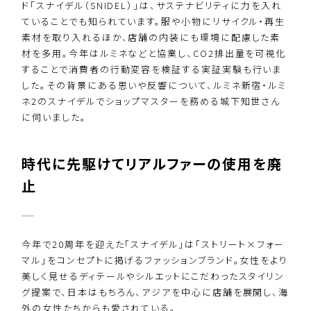
ド「スナイデル（SNIDEL）」は、サステナビリティに力を入れ
ていることでも知られています。服や小物にリサイクル・再生
素材を取り入れるほか、店舗の内装にも環境に配慮した素
材を多用。今年はルミネなどと協業し、CO2排出量を可視化
することで消費者の行動変容を検証する実証実験も行いま
した。その背景にある思いや反響について、ルミネ新宿・ルミ
ネ2のスナイデルでショップマスターを務める城下知世さん
に伺いました。
時代に先駆けてリアルファーの使用を廃
止
今年で20周年を迎えた「スナイデル」は「ストリート×フォー
マル」をコンセプトに掲げるファッションブランド。女性をより
美しく見せるディテールやシルエットにこだわったスタイリン
グ提案で、日本はもちろん、アジアを中心に店舗を展開し、海
外の女性たちからも愛されている。