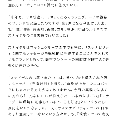
選択したいか」といった質問に答えていく。
「昨年もルミネ新宿・ルミネ2にあるマッシュグループの複数
のブランドで実施したのですが、第2弾となる今回は、大宮、
北千住、池袋、有楽町、新宿、立川、横浜、町田のルミネ内の
スナイデルの全8店舗で行いました」
スナイデルはマッシュグループの中でも特に、サステナビリテ
ィに関するメッセージを継続的に発信することに力を入れて
いるブランドとあって、顧客アンケートの回収数が昨年の7倍
近くに伸びたそう。
「スナイデルのお客さまの中には、服や小物を購入された際
にショッパー（手提げ袋）を断り、ご自身が持参したエコバッ
グにしまわれる方も少なくありません。今回の実験では多く
の方から『こんなにCO2が抑えられているのはすごい』『スナ
イデルは環境に配慮しているところも好き』といったうれしい
反応をいただきました。一方、サステナビリティについて日頃
あまり意識していないという方々からも、『環境について考え