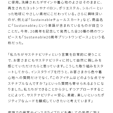
に使用。洗練されたデザインや着心地のよさはそのままに、
再生されたコットンやナイロン、ポリエステル、シルバーとい
った地球にやさしい素材にこだわっている。さらに興味深い
のが、例えば「Sustainableチュールスカート」など、商品名
に「Sustainable」という単語が含まれているものが目立つ
ことだ。今年、20周年を記念して発売した全20種の柄のワン
ピースも「Sustainable20周年プリントワンピース」という名
称だった。
「私たちがサステナビリティという言葉を日常的に使うこと
で、お客さまにもサステナビリティに対して自然に親しみを
感じていただけたらと思っています。こうした取り組みをスタ
ートしてから、インスタライブを行うと、お客さまから色や着
心地への質問だけでなく、『このアイテムはどのような点でサ
ステナブルなんですか？』といった質問も寄せられるようにな
りました。私たちができることから少しずつアプローチするこ
とによって、サステナビリティ＝安心、素敵、楽しいといったポ
ジティブなムードを醸成していきたいと考えています」
店頭での接客やインスタライブなどを通しての発信に加え、