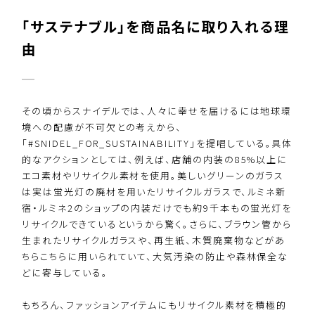
「サステナブル」を商品名に取り入れる理
由
その頃からスナイデルでは、人々に幸せを届けるには地球環
境への配慮が不可欠との考えから、
「#SNIDEL_FOR_SUSTAINABILITY」を提唱している。具体
的なアクションとしては、例えば、店舗の内装の85%以上に
エコ素材やリサイクル素材を使用。美しいグリーンのガラス
は実は蛍光灯の廃材を用いたリサイクルガラスで、ルミネ新
宿・ルミネ2のショップの内装だけでも約9千本もの蛍光灯を
リサイクルできているというから驚く。さらに、ブラウン管から
生まれたリサイクルガラスや、再生紙、木質廃棄物などがあ
ちらこちらに用いられていて、大気汚染の防止や森林保全な
どに寄与している。
もちろん、ファッションアイテムにもリサイクル素材を積極的