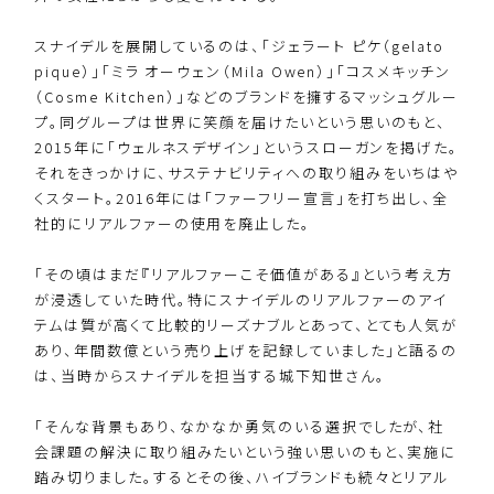
スナイデルを展開しているのは、「ジェラート ピケ（gelato
pique）」「ミラ オーウェン（Mila Owen）」「コスメキッチン
（Cosme Kitchen）」などのブランドを擁するマッシュグルー
プ。同グループは世界に笑顔を届けたいという思いのもと、
2015年に「ウェルネスデザイン」というスローガンを掲げた。
それをきっかけに、サステナビリティへの取り組みをいちはや
くスタート。2016年には「ファーフリー宣言」を打ち出し、全
社的にリアルファーの使用を廃止した。
「その頃はまだ『リアルファーこそ価値がある』という考え方
が浸透していた時代。特にスナイデルのリアルファーのアイ
テムは質が高くて比較的リーズナブルとあって、とても人気が
あり、年間数億という売り上げを記録していました」と語るの
は、当時からスナイデルを担当する城下知世さん。
「そんな背景もあり、なかなか勇気のいる選択でしたが、社
会課題の解決に取り組みたいという強い思いのもと、実施に
踏み切りました。するとその後、ハイブランドも続々とリアル