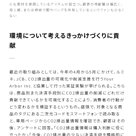
ルな素材を使用しているアイテムが目立つ。顧客の年齢層は幅広く、
母と娘、または姉妹で服やバッグを共有しているというファンも少なく
ない
環境について考えるきっかけづくりに貢
献
最近の取り組みとしては、今年の4月から5月にかけて、ルミ
ネ、JCB、CO2排出量の可視化や削減支援を行うYour
Arbor Inc.と協業して行った実証実験が挙げられる。こちら
は、商品別また決済手段別にCO2排出量の削減にどれだけ
貢献できているかを可視化することにより、消費者の行動が
どう変わるかを検証するというもの。店頭で、対象となる商
品のタグにある二次元コードをスマートフォンで読み取る
と、専用ページからCO2排出量情報を確認でき、顧客はその
後、アンケートに回答。「CO2排出量情報は購入判断に役に
立ったか」「今後、CO2排出量の少ない決済手段を積極的に