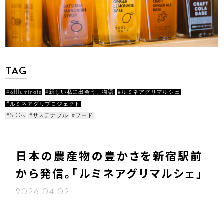
TAG
&Illuminate
新しい私に出会う、物語
ルミネアグリマルシェ
ルミネアグリプロジェクト
SDGs
サステナブル
フード
日本の農産物の豊かさを新宿駅前
から発信。「ルミネアグリマルシェ」
2026.04.02