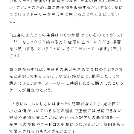
いる人たちと全国の生産者をつなぎ、日本の食文化を伝えて
いくこと。そのため、単に農産物を販売するだけでなく、食に
まつわるストーリーを生活者に届けることを大切にしてい
る。
「出店にあたっての条件はいくつか設けているのですが、スト
ーリーをしっかりと語れる方に店頭に立っていただき、接客
をお願いする、ということには特にこだわっています」（石川
さん）
買う側からすれば、生産者の思いも含めて食材のことをきち
んと説明してもらえるほうが安心感があり、納得したうえで
購入できる。実際、ストーリーに共感したから購入したという
ケースが目立つという。
「ときには、おいしさにはまったく問題がなくても、見た目に
小さな傷がついているなどの理由で正規には出荷できない
野菜や果物が並ぶことも。そういった訳アリの農産物を、生
産者への支援やフードロス削減につながるという意図をもっ
て購入される方もたくさんいます」