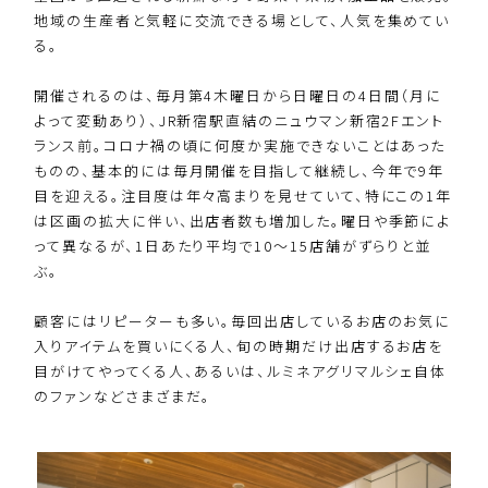
地域の生産者と気軽に交流できる場として、人気を集めてい
る。
開催されるのは、毎月第4木曜日から日曜日の4日間（月に
よって変動あり）、JR新宿駅直結のニュウマン新宿2Fエント
ランス前。コロナ禍の頃に何度か実施できないことはあった
ものの、基本的には毎月開催を目指して継続し、今年で9年
目を迎える。注目度は年々高まりを見せていて、特にこの1年
は区画の拡大に伴い、出店者数も増加した。曜日や季節によ
って異なるが、1日あたり平均で10～15店舗がずらりと並
ぶ。
顧客にはリピーターも多い。毎回出店しているお店のお気に
入りアイテムを買いにくる人、旬の時期だけ出店するお店を
目がけてやってくる人、あるいは、ルミネアグリマルシェ自体
のファンなどさまざまだ。