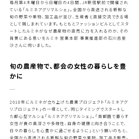
毎月第4木曜日から日曜日の4日間、JR新宿駅前で開催され
ている「ルミネアグリマルシェ」。全国から直送される新鮮な
旬の野菜や果物、加工品が並び、生産者と直接交流できる場
として親しまれています。もともとファッションビルとしてスタ
ートしたルミネがなぜ農産物の直売に力を入れるのか、その
背景にある思いをルミネ 営業本部 事業推進部の石川杏里
沙さんに伺いました。
旬の農産物で、都会の女性の暮らしを豊
かに
2018年にルミネが立ち上げた農業プロジェクト「ルミネアグ
リプロジェクト」の一環として、同じタイミングでスタートし
た都心型マルシェ「ルミネアグリマルシェ」。「首都圏で暮らす
女性が食の奥深さや多様性、自身の健康と向き合うことで、
日々の暮らしを心豊かに過ごせるように」という願いのもと、
全国から直送される新鮮な旬の野菜や果物、加工品を販売。