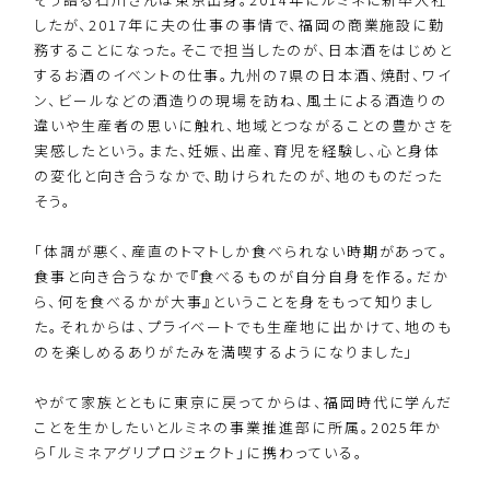
したが、2017年に夫の仕事の事情で、福岡の商業施設に勤
務することになった。そこで担当したのが、日本酒をはじめと
するお酒のイベントの仕事。九州の7県の日本酒、焼酎、ワイ
ン、ビールなどの酒造りの現場を訪ね、風土による酒造りの
違いや生産者の思いに触れ、地域とつながることの豊かさを
実感したという。また、妊娠、出産、育児を経験し、心と身体
の変化と向き合うなかで、助けられたのが、地のものだった
そう。
「体調が悪く、産直のトマトしか食べられない時期があって。
食事と向き合うなかで『食べるものが自分自身を作る。だか
ら、何を食べるかが大事』ということを身をもって知りまし
た。それからは、プライベートでも生産地に出かけて、地のも
のを楽しめるありがたみを満喫するようになりました」
やがて家族とともに東京に戻ってからは、福岡時代に学んだ
ことを生かしたいとルミネの事業推進部に所属。2025年か
ら「ルミネアグリプロジェクト」に携わっている。