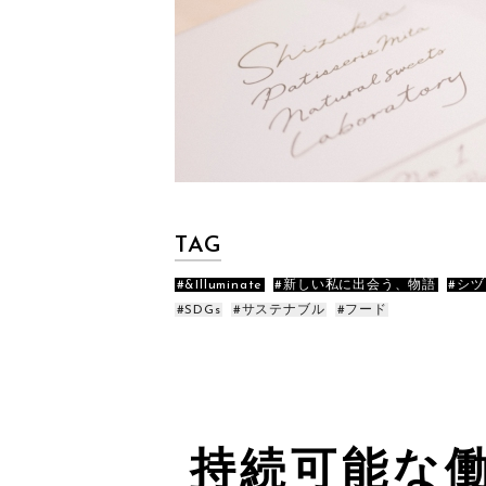
TAG
&Illuminate
新しい私に出会う、物語
シヅ
SDGs
サステナブル
フード
持続可能な