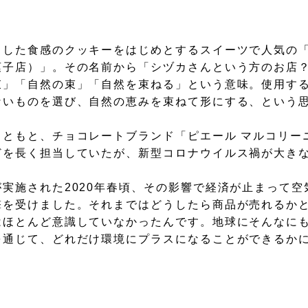
クした食感のクッキーをはじめとするスイーツで人気の「
菓子店）」。その名前から「シヅカさんという方のお店
束」「自然の束」「自然を束ねる」という意味。使用す
ないものを選び、自然の恵みを束ねて形にする、という
もともと、チョコレートブランド「ピエール マルコリー
どを長く担当していたが、新型コロナウイルス禍が大き
実施された2020年春頃、その影響で経済が止まって
撃を受けました。それまではどうしたら商品が売れるか
はほとんど意識していなかったんです。地球にそんなに
を通じて、どれだけ環境にプラスになることができるか