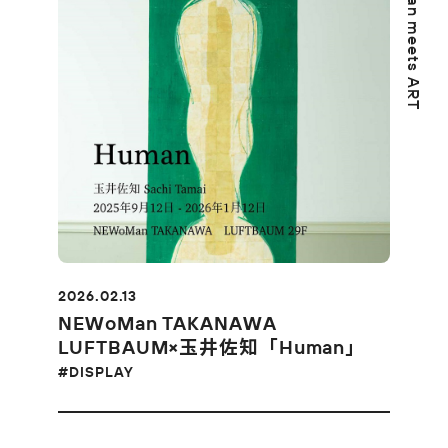
NEWoMan meets ART
2026.02.13
NEWoMan TAKANAWA
LUFTBAUM×玉井佐知「Human」
#DISPLAY